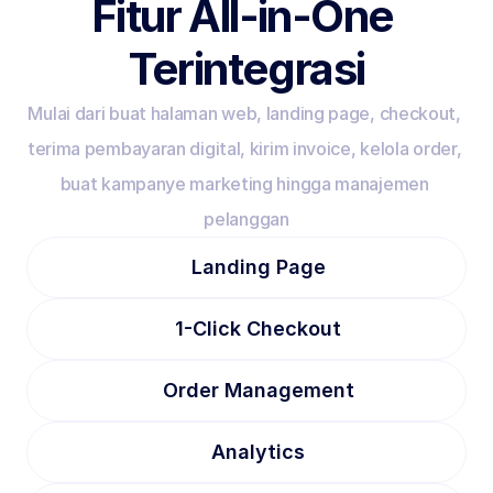
Fitur All-in-One 
Terintegrasi
Mulai dari buat halaman web, landing page, checkout, 
terima pembayaran digital, kirim invoice, kelola order, 
buat kampanye marketing hingga manajemen 
pelanggan
Landing Page
1-Click Checkout
Order Management
Analytics