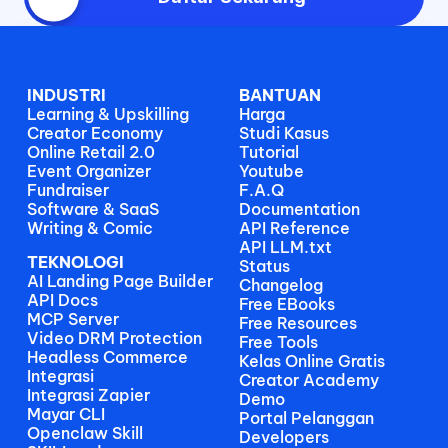
INDUSTRI
BANTUAN
Learning & Upskilling
Harga
Creator Economy
Studi Kasus
Online Retail 2.0
Tutorial
Event Organizer
Youtube
Fundraiser
F.A.Q
Software & SaaS
Documentation
Writing & Comic
API Reference
API LLM.txt
TEKNOLOGI
Status
AI Landing Page Builder
Changelog
API Docs
Free EBooks 
MCP Server
Free Resources
Video DRM Protection
Free Tools
Headless Commerce
Kelas Online Gratis
Integrasi
Creator Academy
Integrasi Zapier
Demo
Mayar CLI
Portal Pelanggan
Openclaw Skill
Developers