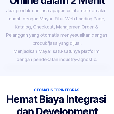
Online dalam 2 Menit
Jual produk dan jasa apapun di Internet semakin 
mudah dengan Mayar. Fitur Web Landing Page, 
Katalog, Checkout, Manajemen Order & 
Pelanggan yang otomatis menyesuaikan dengan 
produk/jasa yang dijual.
Menjadikan Mayar satu-satunya platform 
dengan pendekatan industry-agnostic.
OTOMATIS TERINTEGRASI
Hemat Biaya Integrasi 
dan Development