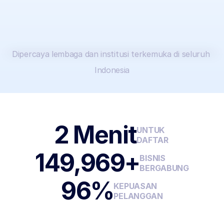
Daftar Sekarang
Dipercaya lembaga dan institusi terkemuka di seluruh 
Dipercaya 149.969+ Bisnis
Indonesia
2 Menit
UNTUK
DAFTAR 
149,969+
BISNIS
BERGABUNG
96%
KEPUASAN
PELANGGAN