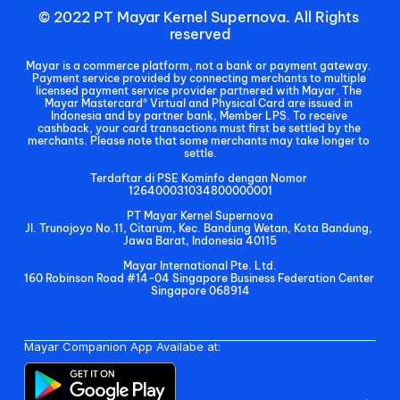
© 2022 PT Mayar Kernel Supernova. All Rights 
reserved
Mayar is a commerce platform, not a bank or payment gateway. 
Payment service provided by connecting merchants to multiple 
licensed payment service provider partnered with Mayar. The 
Mayar Mastercard® Virtual and Physical Card are issued in 
Indonesia and by partner bank, Member LPS. To receive 
cashback, your card transactions must first be settled by the 
merchants. Please note that some merchants may take longer to 
settle.
Terdaftar di PSE Kominfo dengan Nomor 
126400031034800000001
PT Mayar Kernel Supernova
Jl. Trunojoyo No.11, Citarum, Kec. Bandung Wetan, Kota Bandung, 
Jawa Barat, Indonesia 40115
Mayar International Pte. Ltd.
160 Robinson Road #14-04 Singapore Business Federation Center 
Singapore 068914
Mayar Companion App Availabe at: