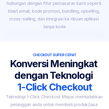
hubungan dengan fitur pemasaran kami seperti 
blast email, kode promosi, bundling, upselling, 
cross-selling, dan integrasi ke ribuan aplikasi 
tanpa kode
CHECKOUT SUPER CEPAT
Konversi Meningkat 
dengan Teknologi 
1-Click Checkout
Teknologi 1-Click Checkout Mayar memudahkan 
pelanggan anda untuk membeli produk/jasa 