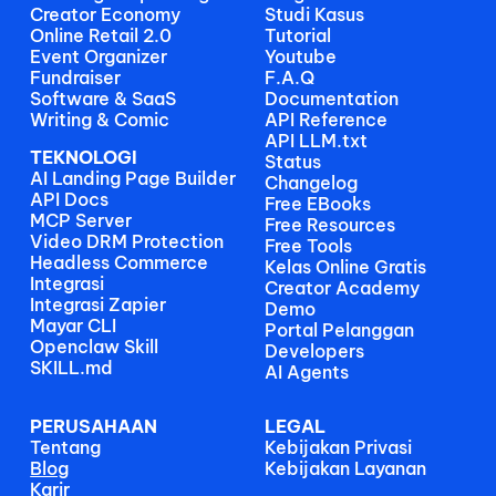
Creator Economy
Studi Kasus
Online Retail 2.0
Tutorial
Event Organizer
Youtube
Fundraiser
F.A.Q
Software & SaaS
Documentation
Writing & Comic
API Reference
API LLM.txt
TEKNOLOGI
Status
AI Landing Page Builder
Changelog
API Docs
Free EBooks 
MCP Server
Free Resources
Video DRM Protection
Free Tools
Headless Commerce
Kelas Online Gratis
Integrasi
Creator Academy
Integrasi Zapier
Demo
Mayar CLI
Portal Pelanggan
Openclaw Skill
Developers
SKILL.md
AI Agents
PERUSAHAAN
LEGAL
Tentang
Kebijakan Privasi
Blog
Kebijakan Layanan
Karir