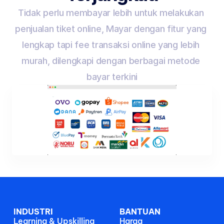
Tidak perlu membayar lebih untuk melakukan 
penjualan tiket online, Mayar dengan fitur yang 
lengkap tapi fee transaksi online yang lebih 
murah, dilengkapi dengan berbagai metode 
bayar terkini
Pembayaran Diterima 
Sejumlah Rp 77.000 
Melalui QRIS
Lihat Transaksi
INDUSTRI
BANTUAN
Learning & Upskilling
Harga