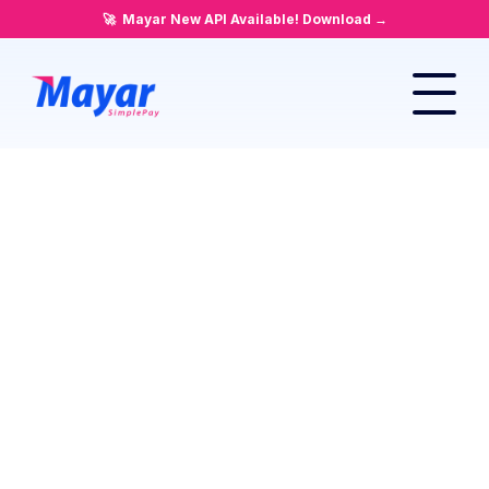
🚀  Mayar New API Available! 
Download →