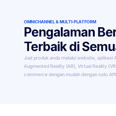
OMNICHANNEL & MULTI-PLATFORM
Pengalaman Berb
Terbaik di Semu
Jual produk anda melalui website, aplikasi An
Augmented Reality (AR), Virtual Reality (V
commerce dengan mudah dengan satu AP