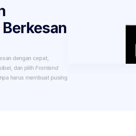
 
 Berkesan 
esan dengan cepat, 
el, dan pilih 
Frontend
anpa harus membuat pusing 