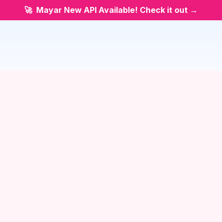
🚀  Mayar New API Available! 
Check it out →