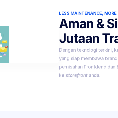
LESS MAINTENANCE, MORE
Aman & Si
Jutaan Tr
Dengan teknologi terkini, ka
yang siap membawa brand a
pemisahan Frontdend dan B
ke 
storefront
 anda.