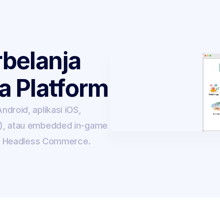
elanja 
a Platform
droid, aplikasi iOS, 
R), atau embedded in-game 
I Headless Commerce.