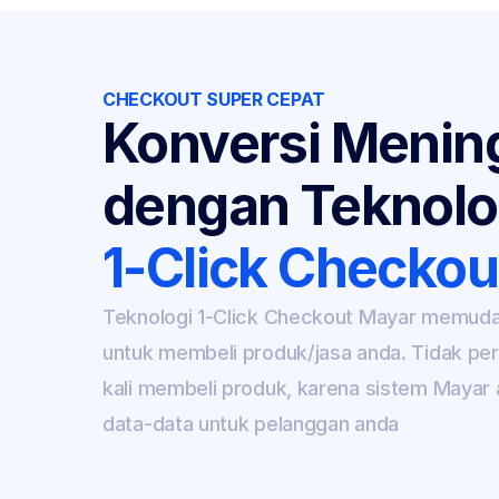
CHECKOUT SUPER CEPAT
Konversi Mening
dengan Teknolo
1-Click Checkou
Teknologi 1-Click Checkout Mayar memuda
untuk membeli produk/jasa anda. Tidak perlu 
kali membeli produk, karena sistem Mayar 
data-data untuk pelanggan anda