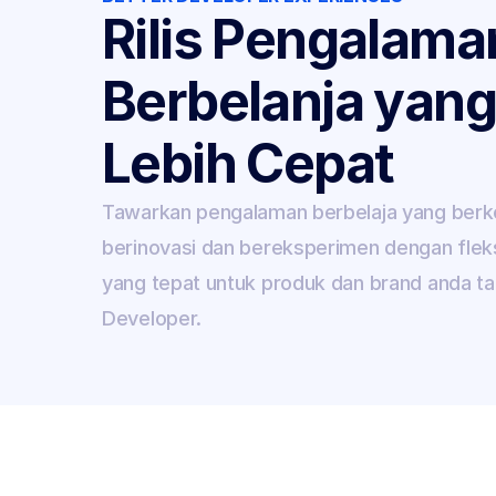
Rilis Pengalaman
Berbelanja yang
Lebih Cepat
Tawarkan pengalaman berbelaja yang berk
berinovasi dan bereksperimen dengan fleksib
yang tepat untuk produk dan brand anda t
Developer.