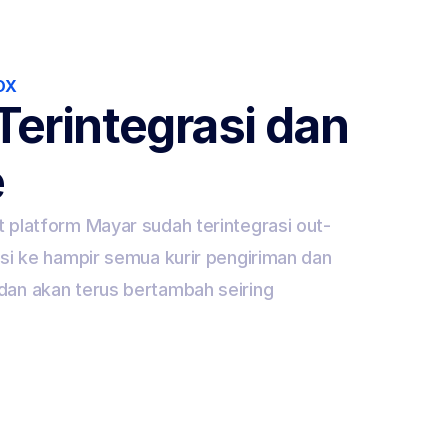
OX
erintegrasi dan 
e
 platform Mayar sudah terintegrasi out-
si ke hampir semua kurir pengiriman dan 
an akan terus bertambah seiring 