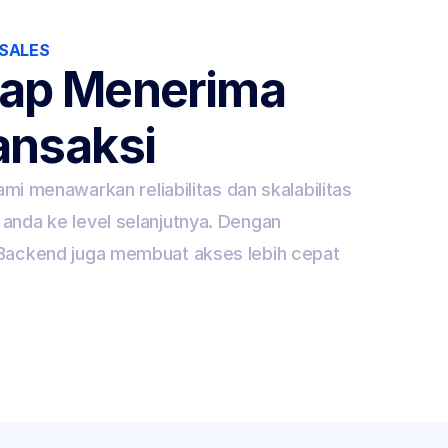
 SALES
ap Menerima 
ansaksi
mi menawarkan reliabilitas dan skalabilitas 
nda ke level selanjutnya. Dengan 
ackend juga membuat akses lebih cepat 