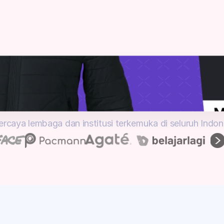
Lihat API Docs
ercaya lembaga dan institusi terkemuka di seluruh Indon