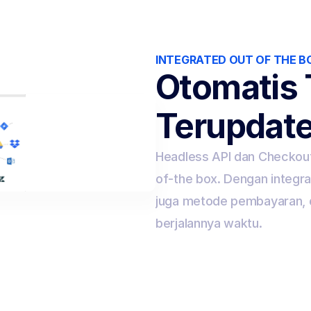
INTEGRATED OUT OF THE B
Otomatis T
Terupdat
Headless API dan Checkout
of-the box. Dengan integra
juga metode pembayaran, d
berjalannya waktu.