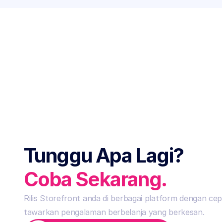
Tunggu Apa Lagi?
Coba Sekarang.
Rilis Storefront anda di berbagai platform dengan cep
tawarkan pengalaman berbelanja yang berkesan.