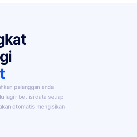
kat 
gi 
t
hkan pelanggan anda 
lagi ribet isi data setiap 
Data diri dan alamat berhasil 
terisi otomatis
akan otomatis mengisikan 
Bayar Sekarang Juga