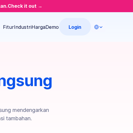
kan.
Check it out →
Select Language
Login
Fitur
Industri
Harga
Demo
ngsung 
gsung mendengarkan 
asi tambahan.