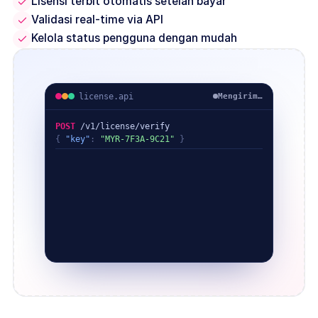
Lisensi terbit otomatis setelah bayar
Validasi real-time via API
Kelola status pengguna dengan mudah
license.api
Mengirim…
POST
 /v1/license/verify
{ 
"key"
: 
"MYR-7F3A-9C21"
 }