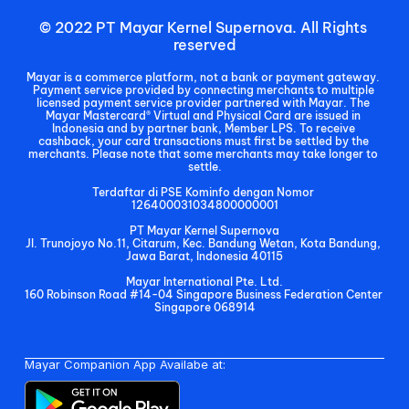
© 2022 PT Mayar Kernel Supernova. All Rights 
reserved
Mayar is a commerce platform, not a bank or payment gateway. 
Payment service provided by connecting merchants to multiple 
licensed payment service provider partnered with Mayar. The 
Mayar Mastercard® Virtual and Physical Card are issued in 
Indonesia and by partner bank, Member LPS. To receive 
cashback, your card transactions must first be settled by the 
merchants. Please note that some merchants may take longer to 
settle.
Terdaftar di PSE Kominfo dengan Nomor 
126400031034800000001
PT Mayar Kernel Supernova
Jl. Trunojoyo No.11, Citarum, Kec. Bandung Wetan, Kota Bandung, 
Jawa Barat, Indonesia 40115
Mayar International Pte. Ltd.
160 Robinson Road #14-04 Singapore Business Federation Center 
Singapore 068914
Mayar Companion App Availabe at: