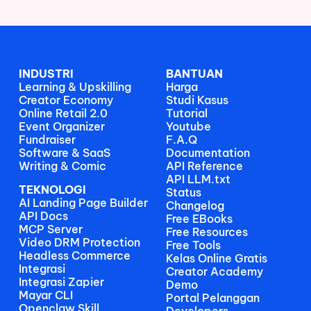
INDUSTRI
BANTUAN
Learning & Upskilling
Harga
Creator Economy
Studi Kasus
Online Retail 2.0
Tutorial
Event Organizer
Youtube
Fundraiser
F.A.Q
Software & SaaS
Documentation
Writing & Comic
API Reference
API LLM.txt
TEKNOLOGI
Status
AI Landing Page Builder
Changelog
API Docs
Free EBooks 
MCP Server
Free Resources
Video DRM Protection
Free Tools
Headless Commerce
Kelas Online Gratis
Integrasi
Creator Academy
Integrasi Zapier
Demo
Mayar CLI
Portal Pelanggan
Openclaw Skill