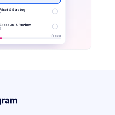
 Riset & Strategi
B
· Eksekusi & Review
B
1
/
3
sesi
ram 