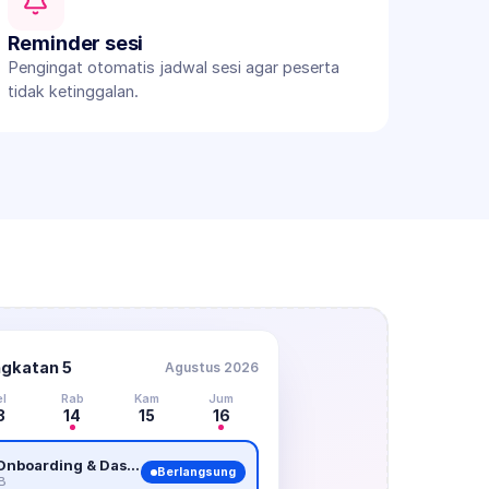
Reminder sesi
Pengingat otomatis jadwal sesi agar peserta 
tidak ketinggalan.
gkatan 5
Agustus 2026
el
Rab
Kam
Jum
3
14
15
16
Sesi 1 · Onboarding & Dasar
Berlangsung
B