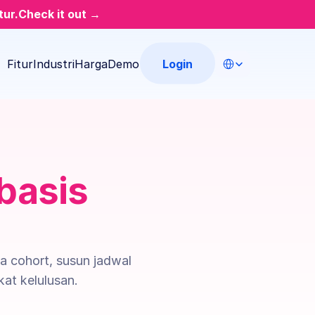
tur.
Check it out →
Select Language
Login
Fitur
Industri
Harga
Demo
basis 
 cohort, susun jadwal 
kat kelulusan.