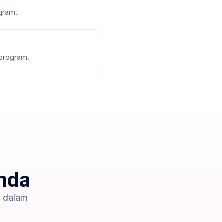
gram.
 program.
Anda
 dalam 