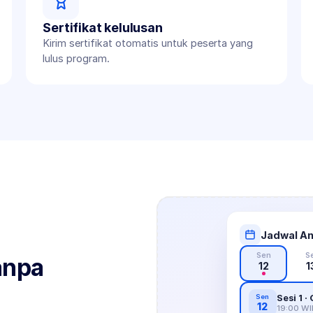
Sertifikat kelulusan
Kirim sertifikat otomatis untuk peserta yang 
lulus program.
Jadwal An
Sen
S
anpa 
12
1
Sen
12
19:00 WI