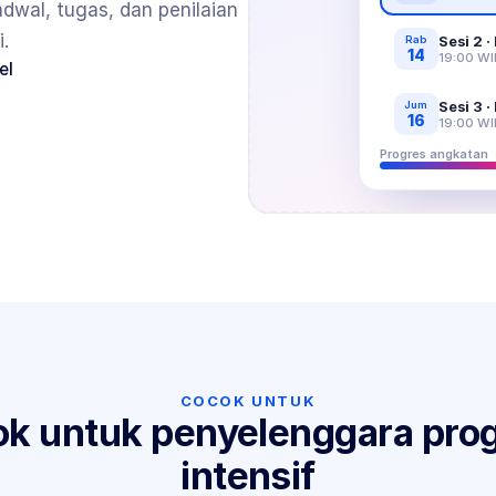
dwal, tugas, dan penilaian 
.
Sesi 2 ·
Rab
14
19:00 WI
el
Sesi 3 
Jum
16
19:00 WI
Progres angkatan
COCOK UNTUK
k untuk penyelenggara prog
intensif