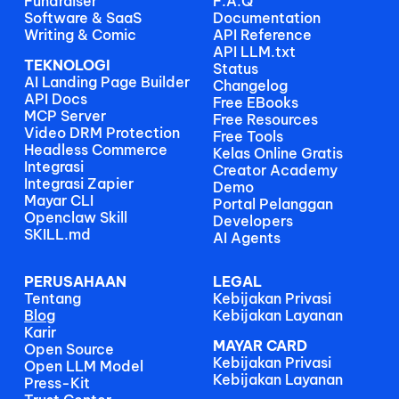
Fundraiser
F.A.Q
Software & SaaS
Documentation
Writing & Comic
API Reference
API LLM.txt
TEKNOLOGI
Status
AI Landing Page Builder
Changelog
API Docs
Free EBooks 
MCP Server
Free Resources
Video DRM Protection
Free Tools
Headless Commerce
Kelas Online Gratis
Integrasi
Creator Academy
Integrasi Zapier
Demo
Mayar CLI
Portal Pelanggan
Openclaw Skill
Developers
SKILL.md
AI Agents
PERUSAHAAN
LEGAL
Tentang
Kebijakan Privasi
Blog
Kebijakan Layanan
Karir
MAYAR CARD
Open Source
Kebijakan Privasi
Open LLM Model
Kebijakan Layanan
Press-Kit