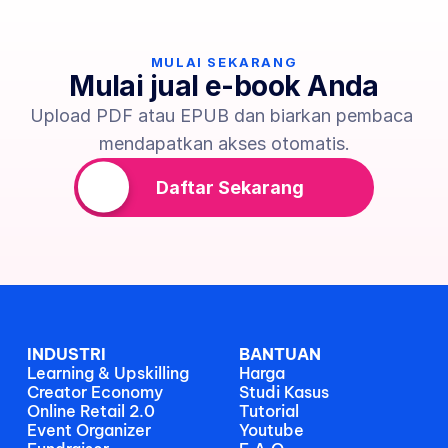
MULAI SEKARANG
Mulai jual e-book Anda
Upload PDF atau EPUB dan biarkan pembaca 
mendapatkan akses otomatis.
Daftar Sekarang
INDUSTRI
BANTUAN
Learning & Upskilling
Harga
Creator Economy
Studi Kasus
Online Retail 2.0
Tutorial
Event Organizer
Youtube