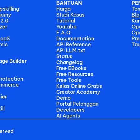
BANTUAN
PE
skilling
Harga
Te
nomy
Studi Kasus
Blo
 2.0
Tutorial
Kar
zer
Youtube
Op
F.A.Q
Op
SaaS
Documentation
Pre
mic
API Reference
Tru
API LLM.txt
Status
age Builder
Changelog
Free EBooks 
Free Resources
rotection
Free Tools
ommerce
Kelas Online Gratis
Creator Academy
ier
Demo
Portal Pelanggan
ll
Developers
AI Agents
served