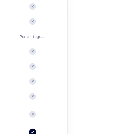
✕
✕
Perlu integrasi
✕
✕
✕
✕
✕
✓