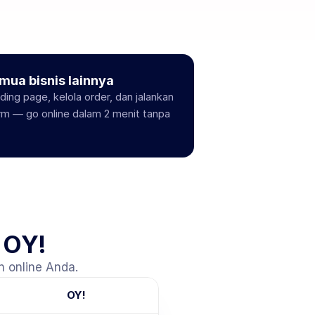
mua bisnis lainnya
ing page, kelola order, dan jalankan 
rm — go online dalam 2 menit tanpa 
 OY!
n online Anda.
OY!