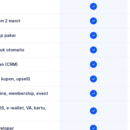
✓
am 2 menit
✓
ap pakai
✓
duk otomatis
✓
an (CRM)
✓
 kupon, upsell)
✓
nline, membership, event
✓
 e-wallet, VA, kartu, 
✓
veloper
✓