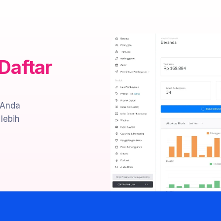
Daftar 
 Anda 
ebih 