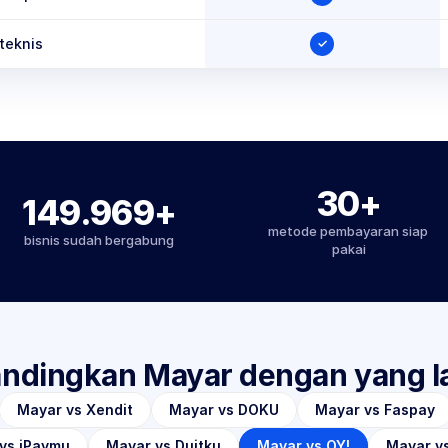
teknis
✓
30+
149.969+
metode pembayaran siap 
bisnis sudah bergabung
pakai
ndingkan Mayar dengan yang l
Mayar vs Xendit
Mayar vs DOKU
Mayar vs Faspay
vs iPaymu
Mayar vs Duitku
Mayar vs OY!
Mayar vs