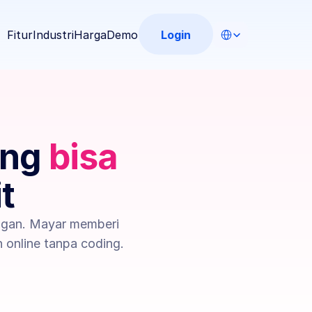
Select Language
Login
Fitur
Industri
Harga
Demo
ng 
bisa 
t
gan. Mayar memberi 
 online tanpa coding.