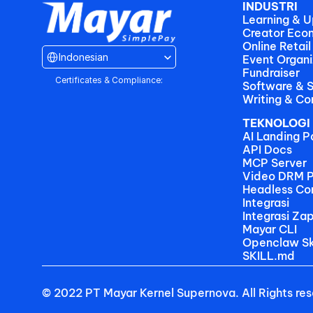
INDUSTRI
Learning & Up
Creator Eco
Online Retail
Select Language
Indonesian
Event Organi
Fundraiser
Certificates & Compliance:
Software & 
Writing & Co
TEKNOLOGI
AI Landing P
API Docs
MCP Server
Video DRM P
Headless C
Integrasi
Integrasi Zap
Mayar CLI
Openclaw Ski
SKILL.md
© 2022 PT Mayar Kernel Supernova. All Rights re