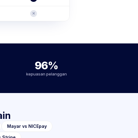
✕
96%
kepuasan pelanggan
ain
Mayar vs NICEpay
 Stripe