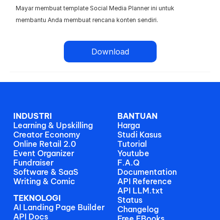
Mayar membuat template Social Media Planner ini untuk 
membantu Anda membuat rencana konten sendiri.
Download
INDUSTRI
BANTUAN
Learning & Upskilling
Harga
Creator Economy
Studi Kasus
Online Retail 2.0
Tutorial
Event Organizer
Youtube
Fundraiser
F.A.Q
Software & SaaS
Documentation
Writing & Comic
API Reference
API LLM.txt
TEKNOLOGI
Status
AI Landing Page Builder
Changelog
API Docs
Free EBooks 